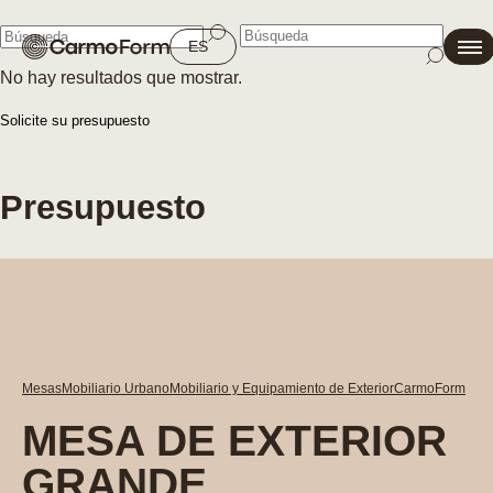
Cerrar
ES
No hay resultados que mostrar.
Cerrar
Solicite su presupuesto
Presupuesto
Mesas
Mobiliario Urbano
Mobiliario y Equipamiento de Exterior
CarmoForm
MESA DE EXTERIOR
GRANDE