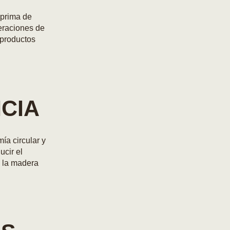
 prima de
eraciones de
 productos
NCIA
ía circular y
ucir el
n la madera