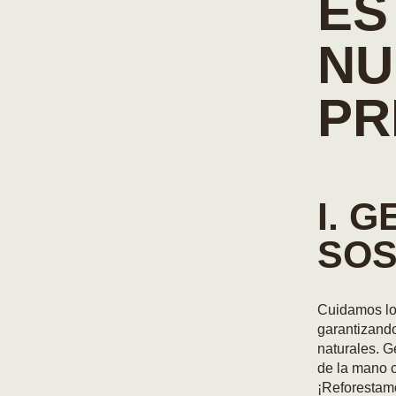
ES
NU
PR
I. 
SOS
Cuidamos los
garantizando 
naturales. G
de la mano c
¡Reforestamo