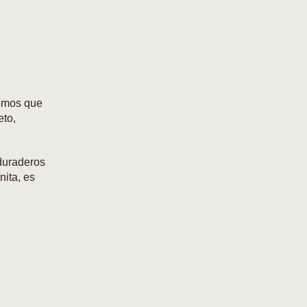
eemos que
eto,
duraderos
nita, es