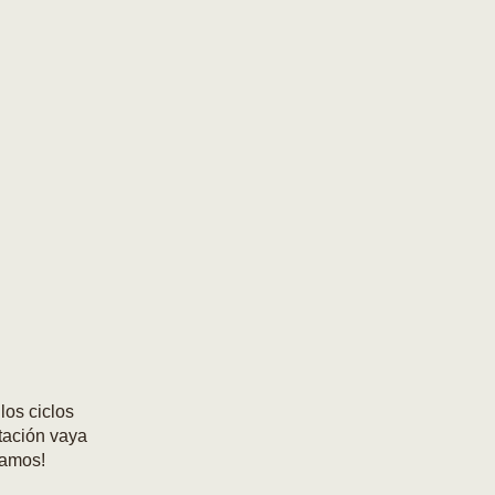
los ciclos
tación vaya
damos!