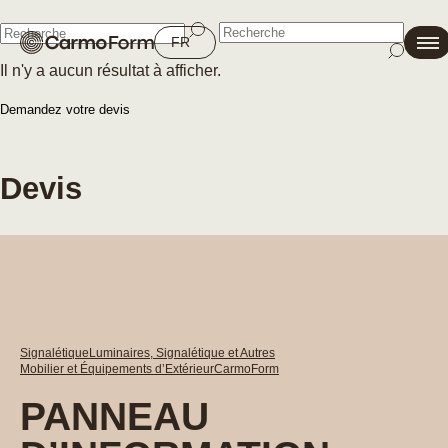
Fermer
FR
Il n'y a aucun résultat à afficher.
Fermer
Demandez votre devis
Devis
Signalétique
Luminaires, Signalétique et Autres
Mobilier et Équipements d’Extérieur
CarmoForm
PANNEAU