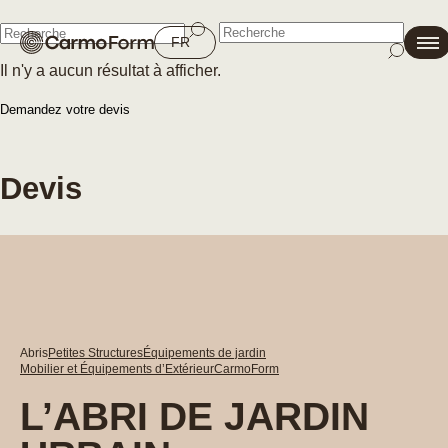
Fermer
FR
Il n'y a aucun résultat à afficher.
Fermer
Demandez votre devis
Devis
Abris
Petites Structures
Équipements de jardin
Mobilier et Équipements d’Extérieur
CarmoForm
L’ABRI DE JARDIN