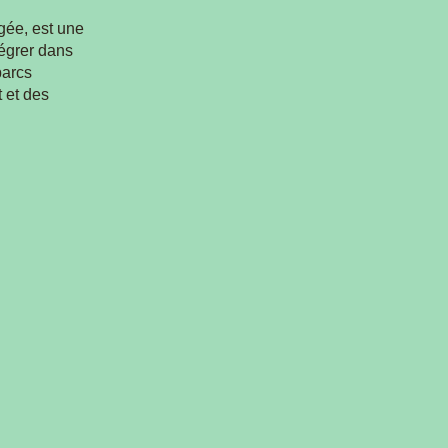
ngée, est une
tégrer dans
parcs
t et des