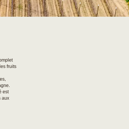
omplet
es fruits
es,
agne.
é est
s aux