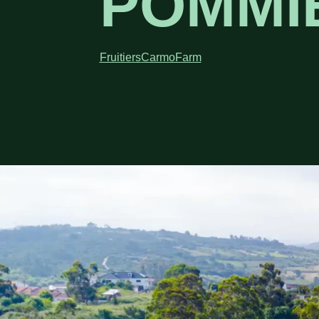
POMMI
Fruitiers
CarmoFarm