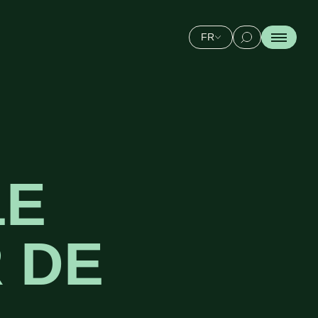
FR
LE
 DE