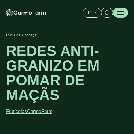
PT
Évora de Alcobaça
REDES ANTI-
GRANIZO EM
POMAR DE
MAÇÃS
Frutícolas
CarmoFarm