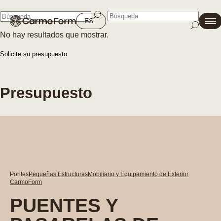
Cerrar
ES
No hay resultados que mostrar.
Cerrar
Solicite su presupuesto
Presupuesto
Pontes
Pequeñas Estructuras
Mobiliario y Equipamiento de Exterior
CarmoForm
PUENTES Y