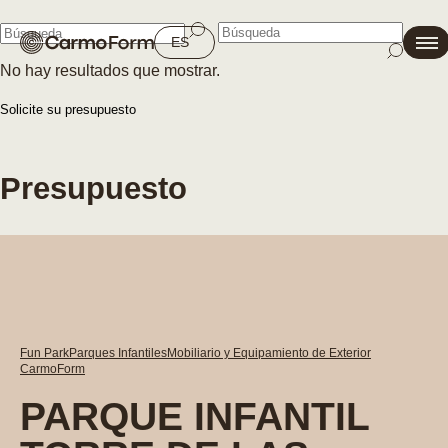
Cerrar
ES
No hay resultados que mostrar.
Cerrar
Solicite su presupuesto
Presupuesto
Fun Park
Parques Infantiles
Mobiliario y Equipamiento de Exterior
CarmoForm
PARQUE INFANTIL