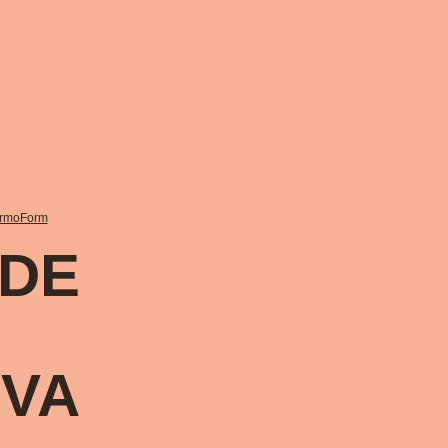
rmoForm
 DE
IVA