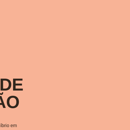
 DE
ÃO
líbrio em