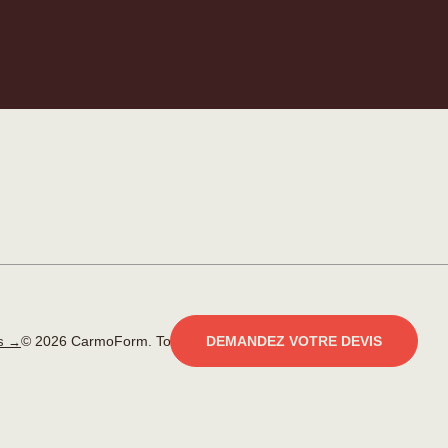
© 2026 CarmoForm. Tous droits réservés.
réalisé par KOBU
DEMANDEZ VOTRE DEVIS
es →