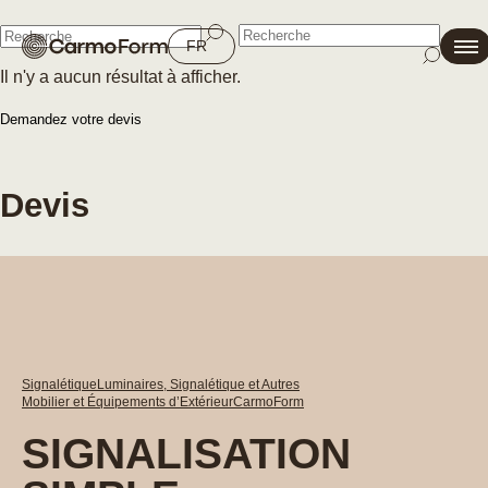
Fermer
FR
Il n'y a aucun résultat à afficher.
Fermer
Demandez votre devis
Devis
Signalétique
Luminaires, Signalétique et Autres
Mobilier et Équipements d’Extérieur
CarmoForm
SIGNALISATION