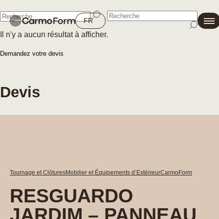
Fermer
FR
Il n'y a aucun résultat à afficher.
Fermer
Demandez votre devis
Devis
Tournage et Clôtures
Mobilier et Équipements d’Extérieur
CarmoForm
RESGUARDO
JARDIM – PANNEAU