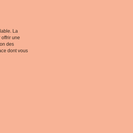
able. La
ffrir une
son des
pace dont vous