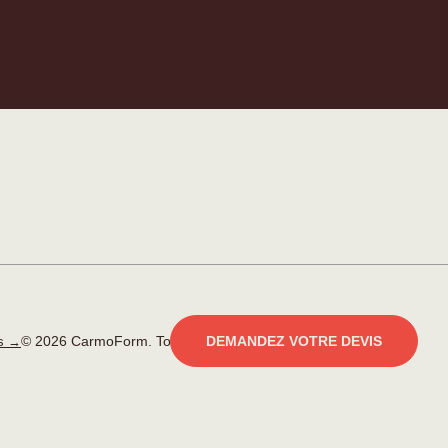
© 2026 CarmoForm. Tous droits réservés.
réalisé par KOBU
DEMANDEZ VOTRE DEVIS
es →