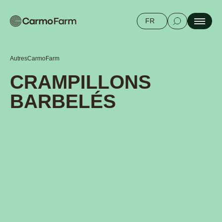
FR
Autres
CarmoFarm
CRAMPILLONS
BARBELÉS