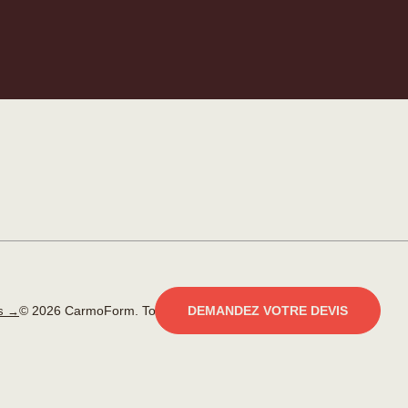
© 2026 CarmoForm. Tous droits réservés.
réalisé par KOBU
DEMANDEZ VOTRE DEVIS
es →