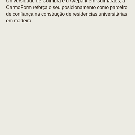
Universidade de Coimbra e o Avepark em Guimarães, a
CarmoForm reforça o seu posicionamento como parceiro
de confiança na construção de residências universitárias
em madeira.
Nestes dois projetos, a CarmoForm atua em parceria com
a Portilame, demonstrando que é possível desenvolver
parcerias que acrescentam valor a todos os stakeholders
e, acima de tudo, aumentando a dinâmica do setor da
construção em madeira.
Cada obra é encarada como um compromisso com a
qualidade, a durabilidade e o respeito pelo contexto onde
se insere. Na CarmoWood, acreditamos que construir
para o ensino é construir para o futuro, com soluções que
resistem ao tempo, tal como a madeira que trabalhamos.