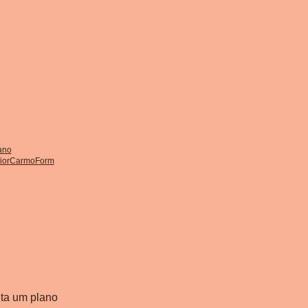
ano
ior
CarmoForm
E
ita um plano