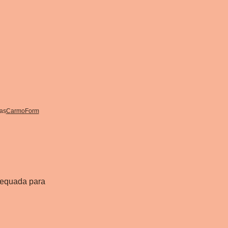
as
CarmoForm
dequada para