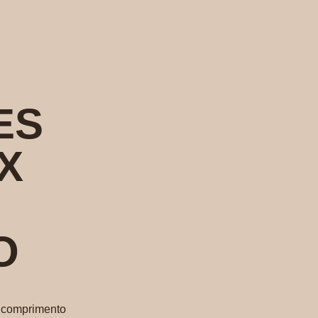
ES
X
O
e comprimento