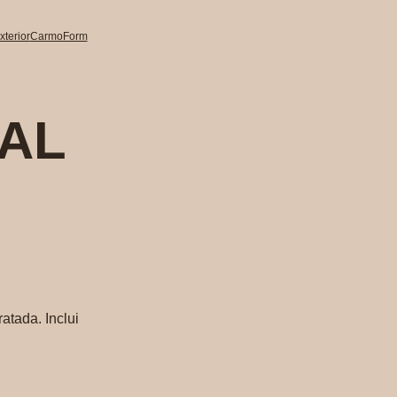
terior
CarmoForm
AL
atada. Inclui