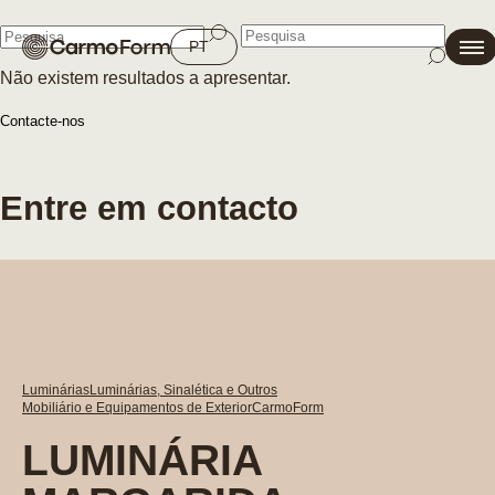
Fechar
PT
Não existem resultados a apresentar.
Fechar
Contacte-nos
Entre em contacto
Luminárias
Luminárias, Sinalética e Outros
Mobiliário e Equipamentos de Exterior
CarmoForm
LUMINÁRIA