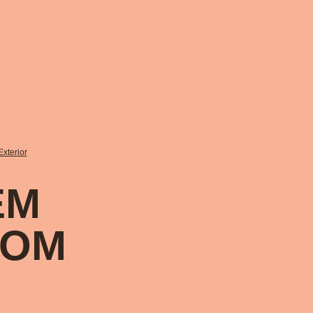
xterior
EM
COM