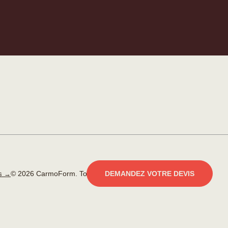
© 2026 CarmoForm. Tous droits réservés.
réalisé par KOBU
DEMANDEZ VOTRE DEVIS
es →