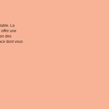
able. La
ffrir une
son des
pace dont vous